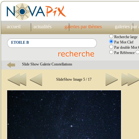
accueil
actualités
galeries par thèmes
galeries par
Recherche large
Par Mot Clef
Par double Mot C
Par Référence
Slide Show Galerie Constellations
SlideShow Image 5 / 17