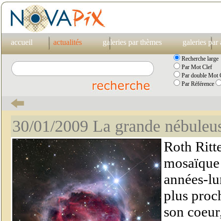
accueil
actualités
galeries par thèmes
galeries par
Recherche large
Par Mot Clef
Par double Mot C
Par Référence
30/01/2009 La grande nébuleu
Roth Ritt
mosaïque 
années-lum
plus proc
son coeur,