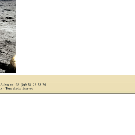
e Aubin au +33-(0)9-51-26-53-76
 - Tous droits réservés