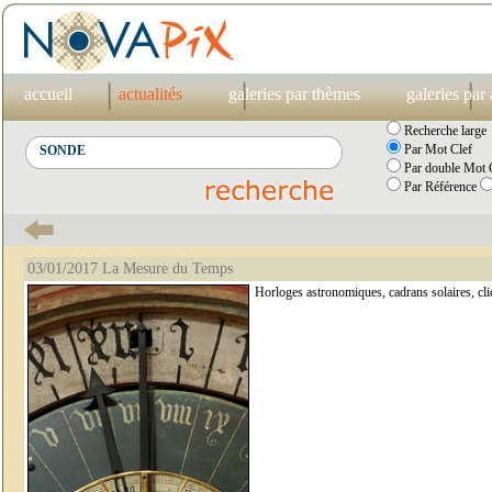
accueil
actualités
galeries par thèmes
galeries par
Recherche large
Par Mot Clef
Par double Mot C
Par Référence
03/01/2017 La Mesure du Temps
Horloges astronomiques, cadrans solaires, cl