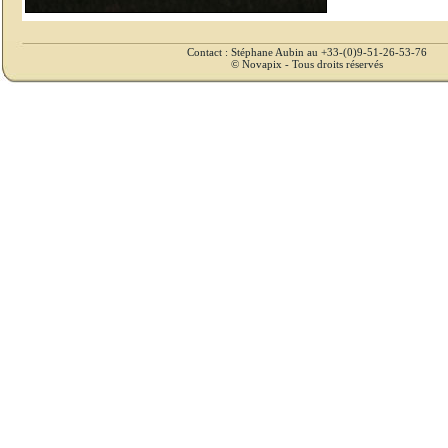
Contact : Stéphane Aubin au +33-(0)9-51-26-53-76
© Novapix - Tous droits réservés