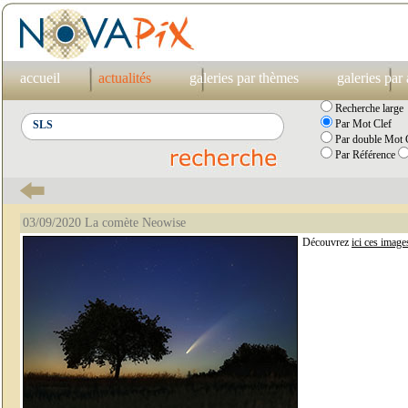
accueil
actualités
galeries par thèmes
galeries par
Recherche large
Par Mot Clef
Par double Mot C
Par Référence
03/09/2020 La comète Neowise
Découvrez
ici ces image