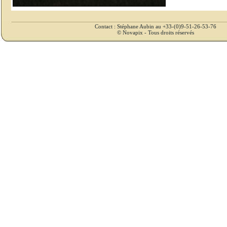
Contact : Stéphane Aubin au +33-(0)9-51-26-53-76
© Novapix - Tous droits réservés