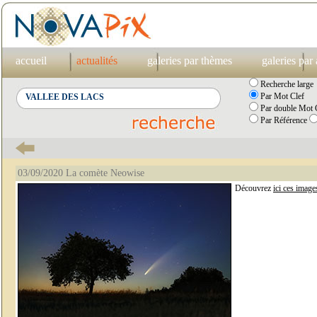
accueil
actualités
galeries par thèmes
galeries par
Recherche large
Par Mot Clef
Par double Mot C
Par Référence
03/09/2020 La comète Neowise
Découvrez
ici ces image