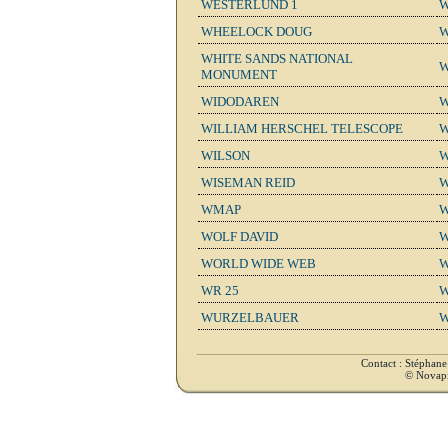
WESTERLUND 1
W
WHEELOCK DOUG
W
WHITE SANDS NATIONAL
W
MONUMENT
WIDODAREN
W
WILLIAM HERSCHEL TELESCOPE
W
WILSON
W
WISEMAN REID
W
WMAP
W
WOLF DAVID
W
WORLD WIDE WEB
W
WR 25
W
WURZELBAUER
Contact : Stéphan
© Novapix