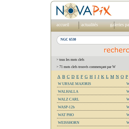
accueil
actualités
galeries p
> tous les mots clefs
> 71 mots clefs trouvés commençant par W
A
B
C
D
E
F
G
H
I
J
K
L
M
N
O
P
W URSAE MAJORIS
W
WALHALLA
W
WALZ CARL
W
WASP-12b
W
WAT PHO
W
WEISSHORN