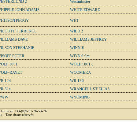
ESTERLUND 2
Westminster
HIPPLE JOHN ADAMS
WHITE EDWARD
HITSON PEGGY
WHT
ILCUTT TERRENCE
WILD 2
ILLIAMS DAVE
WILLIAMS JEFFREY
ILSON STEPHANIE
WINNIE
ISOFF PETER
WIYN 0.9m
OLF 1061
WOLF 1061 c
OLF-RAYET
WOOMERA
R 124
WR 136
R 31a
WRANGELL ST ELIAS
WWW
WYOMING
e Aubin au +33-(0)9-51-26-53-76
 - Tous droits réservés