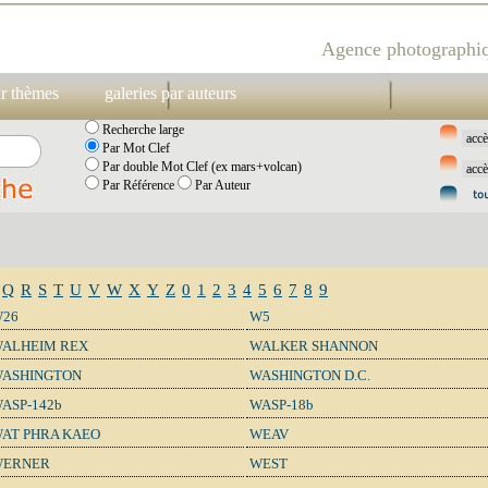
Agence photographiq
ar thèmes
galeries par auteurs
Recherche large
Par Mot Clef
Par double Mot Clef (ex mars+volcan)
Par Référence
Par Auteur
Q
R
S
T
U
V
W
X
Y
Z
0
1
2
3
4
5
6
7
8
9
26
W5
ALHEIM REX
WALKER SHANNON
ASHINGTON
WASHINGTON D.C.
ASP-142b
WASP-18b
AT PHRA KAEO
WEAV
WERNER
WEST