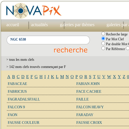
accueil
actualités
galeries par thèmes
galeries par
Recherche large
Par Mot Clef
Par double Mot C
Par Référence
> tous les mots clefs
> 142 mots clefs trouvés commençant par F
A
B
C
D
E
F
G
H
I
J
K
L
M
N
O
P
Q
R
S
T
U
V
W
X
Y
Z
FABACEAE
FABIAN JOHN
FABRICIUS
FACE CACHEE
FAGRADALSFJALL
FAILLE
FALCON 9
FALCON HEAVY
FAON
FARADAY
FAUSSE COULEUR
FAUSSE CROIX