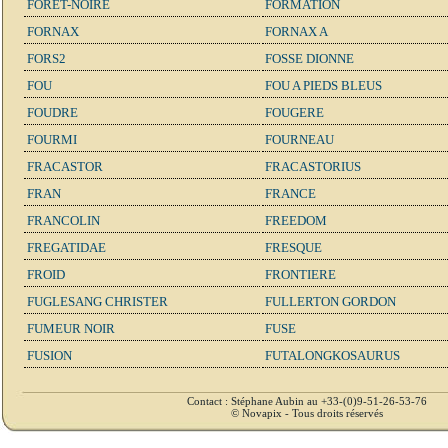
FORET-NOIRE
FORMATION
FORNAX
FORNAX A
FORS2
FOSSE DIONNE
FOU
FOU A PIEDS BLEUS
FOUDRE
FOUGERE
FOURMI
FOURNEAU
FRACASTOR
FRACASTORIUS
FRAN
FRANCE
FRANCOLIN
FREEDOM
FREGATIDAE
FRESQUE
FROID
FRONTIERE
FUGLESANG CHRISTER
FULLERTON GORDON
FUMEUR NOIR
FUSE
FUSION
FUTALONGKOSAURUS
Contact : Stéphane Aubin au +33-(0)9-51-26-53-76
© Novapix - Tous droits réservés